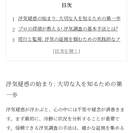
目次
浮気疑惑の始まり: 大切な人を知るための第一歩
プロの探偵が教える! 浮気調査の基本手法とは?
尾行と監視: 浮気の証拠を掴むための実践的なア
プローチ
デジタル時代の浮気調査: SNSやメールから得る
情報
証拠が示す真実: 結果が導く次の選択
浮気疑惑の始まり: 大切な人を知るための第
浮気調査の成功事例: 実際の体験談から学ぶ
一歩
浮気を乗り越えるために: 確かな証拠を手に入れ
たあなたに
浮気疑惑が浮かぶと、心の中には不安や疑念が渦巻きま
す。まず最初に、冷静に状況を分析することが重要で
す。信頼できる浮気調査の手法は、確かな証拠を集める