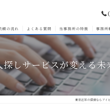
依頼の流れ
よくある質問
当事務所の特徴
事務所
浮気調査
婚前調査
人探しサービスが変える未
いて
人探し
素行調査
無料相談
東京近郊の探偵ならアイ