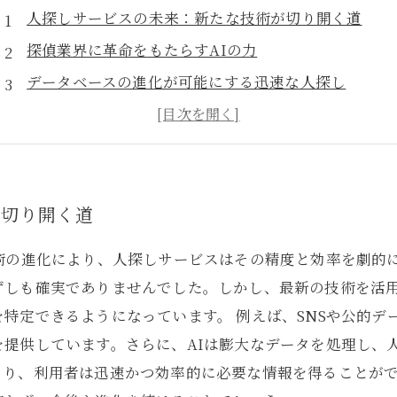
人探しサービスの未来：新たな技術が切り開く道
探偵業界に革命をもたらすAIの力
データベースの進化が可能にする迅速な人探し
成功事例に学ぶ：人探しサービスの実力
人探しサービスの普及がもたらす社会への影響
私たちの生活をどう変える？人探しサービスの重要性
未来を見据えて：人探しサービスが拓く新しい可能性
が切り開く道
術の進化により、人探しサービスはその精度と効率を劇的
ずしも確実でありませんでした。しかし、最新の技術を活
特定できるようになっています。 例えば、SNSや公的デ
を提供しています。さらに、AIは膨大なデータを処理し、
より、利用者は迅速かつ効率的に必要な情報を得ることが