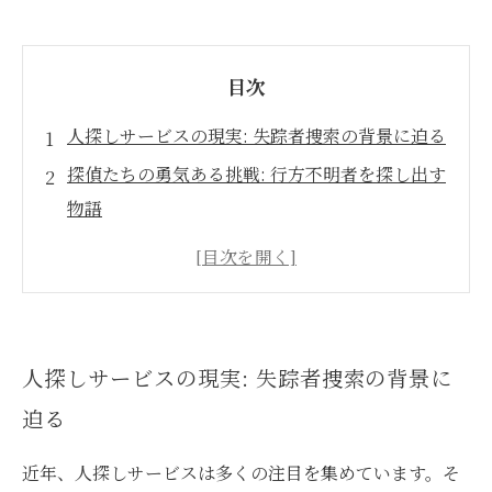
目次
人探しサービスの現実: 失踪者捜索の背景に迫る
探偵たちの勇気ある挑戦: 行方不明者を探し出す
物語
さまざまな理由で消えた人々: 人探しサービスの
役割とは
成功事例に学ぶ: 追跡の手法とその効果
最新技術が人探しを変える: 情報収集の新たなア
人探しサービスの現実: 失踪者捜索の背景に
プローチ
迫る
人探しの現場からのドラマ: 探偵たちの想いと葛
藤
近年、人探しサービスは多くの注目を集めています。そ