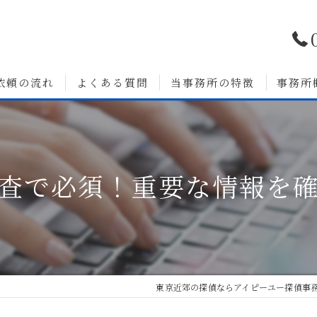
依頼の流れ
よくある質問
当事務所の特徴
事務所
浮気調査
婚前調査
査で必須！重要な情報を
いて
人探し
素行調査
無料相談
東京近郊の探偵ならアイピーユー探偵事