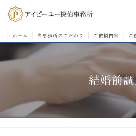
ホーム
当事務所のこだわり
ご依頼内容
ご
浮気調査について
婚前調査について
結婚前調
素行・行動調査につ
人探しについて