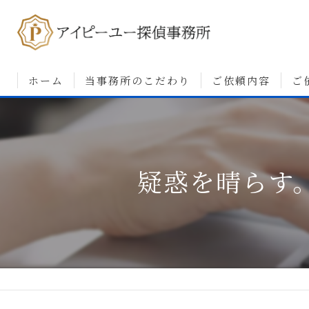
ホーム
当事務所のこだわり
ご依頼内容
ご
浮気調査について
婚前調査について
疑惑を晴らす
素行・行動調査につ
人探しについて