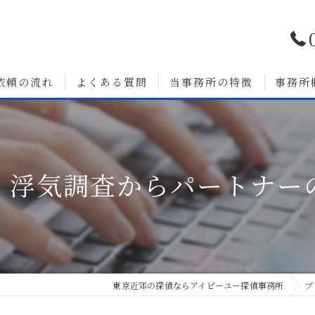
依頼の流れ
よくある質問
当事務所の特徴
事務所
浮気調査
婚前調査
。浮気調査からパートナー
いて
人探し
素行調査
無料相談
東京近郊の探偵ならアイピーユー探偵事務所
ブ