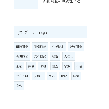
婚前調査の重要性と進め方
タグ
Tags
国際調査
遺産相続
住所特定
浮気調査
仮想通貨
無料相談
結婚
人探し
東京
探偵
依頼
調査
家族
不倫
行方不明
見積り
安心
解決
浮気
家出