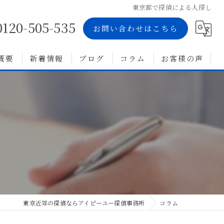
東京都で探偵による人探し
0120-505-535
お問い合わせはこちら
概要
新着情報
ブログ
コラム
お客様の声
東京近郊の探偵ならアイピーユー探偵事務所
コラム