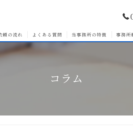
依頼の流れ
よくある質問
当事務所の特徴
事務所
浮気調査
婚前調査
コラム
いて
人探し
素行調査
無料相談