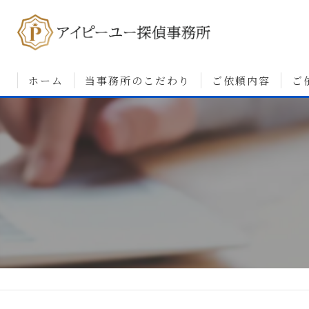
ホーム
当事務所のこだわり
ご依頼内容
ご
浮気調査について
婚前調査について
素行・行動調査につ
人探しについて